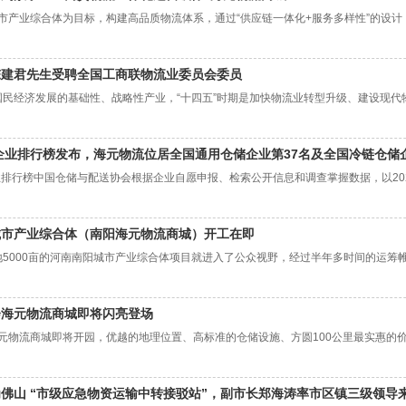
产业综合体为目标，构建高品质物流体系，通过“供应链一体化+服务多样性”的设计，
陈建君先生受聘全国工商联物流业委员会委员
济发展的基础性、战略性产业，“十四五”时期是加快物流业转型升级、建设现代物流
储企业排行榜发布，海元物流位居全国通用仓储企业第37名及全国冷链仓储企
企业排行榜中国仓储与配送协会根据企业自愿申报、检索公开信息和调查掌握数据，以20
城市产业综合体（南阳海元物流商城）开工在即
000亩的河南南阳城市产业综合体项目就进入了公众视野，经过半年多时间的运筹帷幄和
会海元物流商城即将闪亮登场
元物流商城即将开园，优越的地理位置、高标准的仓储设施、方圆100公里最实惠的
佛山 “市级应急物资运输中转接驳站”，副市长郑海涛率市区镇三级领导