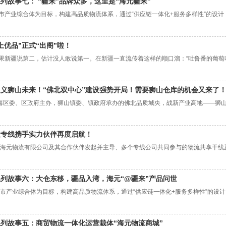
系列故事七： “疆来”品牌众多，这里是“海元疆来”
产业综合体为目标，构建高品质物流体系，通过“供应链一体化+服务多样性”的设计，
上优品”正式“出阁”啦！
新疆说第二，估计没人敢说第一。在新疆一直流传着这样的顺口溜：“吐鲁番的葡萄哈
义狮山未来！“佛北双中心”建设强势开局！需要狮山仓库的机会又来了
区委、区政府主办，狮山镇委、镇政府承办的佛北品质城央，战新产业高地——狮山镇“
大专线携手实力伙伴再度启航！
物流有限公司及其合作伙伴发起并主导、多个专线公司共同参与的物流共享干线及配送，致
系列故事六：大仓东移，疆品入湾，海元“@疆来”产品问世
产业综合体为目标，构建高品质物流体系，通过“供应链一体化+服务多样性”的设计，
系列故事五：商贸物流一体化运营栽体“海元物流商城”