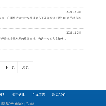
[2021-12-28]
李庆欢、广州快达旅行社总经理廖东平及超级演艺圈知名歌手林风等
[2021-12-28]
经济高质量发展的重要举措。为进一步深入实施乡...
下一页
尾页
招聘
海元党建
在线留言
联系我们
156589号
电脑版
|
手机版