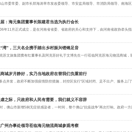
山市委常委、副市长郑海涛率市发改委领导、市安监局领导、市消防局领导、南海区人
换届：海元集团董事长陈建君当选为执行会长
006年11月正式成立，是在河南省省委、省政府的关心和支持下，由河南省政协牵头
“湾”，三大名企携手踏出乡村振兴铿锵足音
日，阿克苏文旅集团窦有红董事长及阿克苏好礼于文博先生一行莅临阿克苏海元物流商城，
流商城岁月静好，实乃当地政府在替我们负重前行
多点并发，政府不断加强疫情防控措施，封控区实行“区域封闭、足不出户、服务上门”
疫虐之际，只政府和人民有需要，我们就义不容辞
日24时，佛山市新增5例无症状感染者，一时间，整个佛山“抗疫战争”再次打响。政府
驻广州办事处领导莅临海元物流商城参观考察