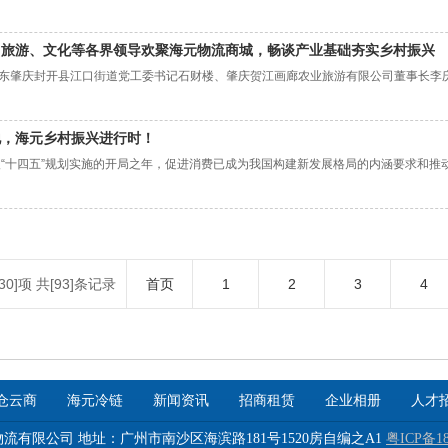
、旅游、文化等各界领导欢聚海元物流商城，畅谈产业基础夯实乡村振兴
日，广东肇庆封开县江口街道党工委书记石财楼、肇庆贺江画廊农业旅游有限公司董事长
地，海元乡村振兴进行时！
入“十四五”规划实施的开局之年，促进消费已成为我国构建新发展格局的内涵要求和推动
30]项 共[93]条记录
首页
1
2
3
4
仓云商
海元冷链
新闻资讯
招商租赁
企业相册
人才
流有限公司 地址：广州市南沙区海滨路181号1520房自编之A1
粤ICP备18