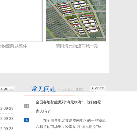
网站24小时服务热线为什么不能查货？
本网站是海元集团总部官方网站，
公司主体是“海元物流有限公司”，名
称前面不带任何地区字眼限制，主要
从事商贸物流枢纽（物流园区）的投
仓库“四证齐全”是指哪四证？
资建设与运营，业务涵盖高标准仓库
租赁仓库，肯定要租合规合法、手续齐
（含冷库）的个性化定制及招租，以
元物流商城整体
南阳海元物流商城一期
四会
全的仓库，这样才能保证正常运营，一般要
及供应链一体化服务，本身不从事零
求的就是“四证齐全”。这“四证”是指哪些证
担货物运输配送，就是说不会在任何
件呢？根据建设仓库办证的先后顺序，规纳
一个地区设立档口收货，海元物流有
海元狮山物流园二期是海元乐平物流园吗？
如下：
限公司的“运输配送”服务，指的是“海
海元狮山物流园位于佛山市南海区狮山
一是建设用地规划许可证；
元大专线”和“海元大车队”，这两个部
镇红沙高新区前进中路和兴业北路交汇处，
二是土地使用权证；
门也不从事零担服务，主要是为大型
广佛肇高速南边200米，2013年正式投入运
常见问题
三是建设工程规划许可证；
物流公司及生产制造企业、商贸企业
/ QUESTION
营。
四是建筑工程施工许可证。
全国各地都能见到“海元物流”，他们都是一
进行干线甩挂运输服务，也就是行业
海元乐平物流园位于佛山市三水区乐平
当然，对于要求高的租户，还会需要另
中的“大三方”服务，收货和落地配送
家人吗？
镇桃布村，兴业北路边上，广佛肇高速北边
外两证的，就是“消防验收合格证”和“竣工
海元物流有限公司都不参与，因此客
22-09-29
200多米，2018年开始建设，2019年6月正式
验收合格证”。
在全国各地尤其是华南地区的一些物流
户查货打海元物流有限公司的服务电
投入使用。
22-09-28
园和货运市场里，经常见到“海元物流”招
话没用，也无从查起。
两个园区一南一北位于同一水平线上，
牌，主要从事零担专线运输或城市配送服
但是，在各个地区都有挂着“海元
22-09-28
且园区大门皆在兴业北路边上，中间相距
务，其实他们都是独立运营的，可以说不
物流”招牌的公司在从事零担专线服
如何辩别高标准仓库
400多米，被广佛肇高速一分为二，也就是