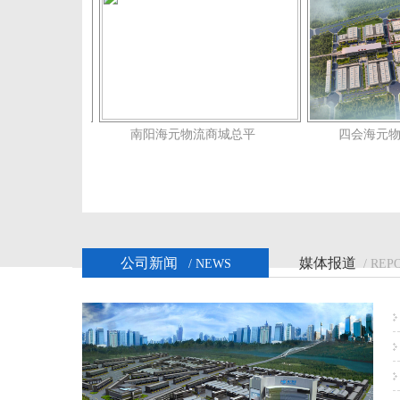
商城一期
南阳海元物流商城总平
四会海元
公司新闻
媒体报道
/ NEWS
/ REP