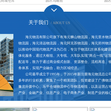
流商城仓库
园区鸟瞰图
园
关于我们
/ ABOUT US
海元物流有限公司旗下有海元狮山物流园，海元里水物
物流园，海元清远物流园，海元阿克苏物流园，海元郑州物
以推动中国现代物流产业为己任，专注于物流E2E体系化建
体化服务，通过大枢纽、大专线、大车队实现“两点一线”运
配送等，致力于通过商业模式创新、资源整合、流程再造、
务体系，实现产业融合，助力区域经济。
公司最早成立于1995年，于2015年新注册海元物流总
多年的行业积累，聚集了一个精英团队，投资建设了广佛物
豫北分拨中心、乐平仓储物流中心等物流枢纽，以及运营占地8
产业、金融产业、信息产业、电子商务产业、制造产业的核心资源融
[了解详情 ]