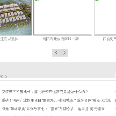
物流商城整体
南阳海元物流商城一期
四会海
ORTS
疫情当下逆势成长，海元轻资产运营究竟是做什么的？
重磅！河南产业旗舰项目“豫资海元•南阳城市产业综合体”奠基仪式隆
重举行
海元“商标家族”系列故事七： “疆来”品牌众多，这里是“海元疆来”