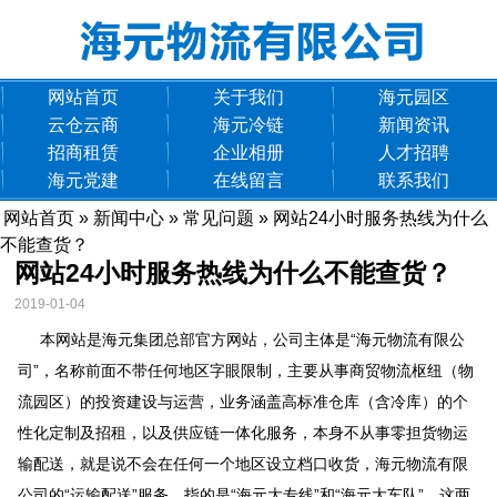
网站首页
关于我们
海元园区
云仓云商
海元冷链
新闻资讯
招商租赁
企业相册
人才招聘
海元党建
在线留言
联系我们
网站首页
»
新闻中心
»
常见问题
» 网站24小时服务热线为什么
不能查货？
网站24小时服务热线为什么不能查货？
2019-01-04
本网站是海元集团总部官方网站，公司主体是“海元物流有限公
司”，名称前面不带任何地区字眼限制，主要从事商贸物流枢纽（物
流园区）的投资建设与运营，业务涵盖高标准仓库（含冷库）的个
性化定制及招租，以及供应链一体化服务，本身不从事零担货物运
输配送，就是说不会在任何一个地区设立档口收货，海元物流有限
公司的“运输配送”服务，指的是“海元大专线”和“海元大车队”，这两