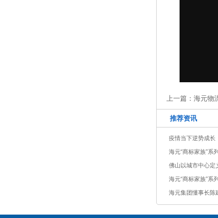
上一篇：
海元物
推荐资讯
疫情当下逆势成长
海元“商标家族”系
佛山以城市中心定
库的机会又来了！
海元“商标家族”系
世
海元集团懂事长陈