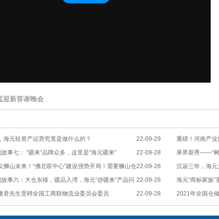
流迎新答谢晚会
，海元轻资产运营究竟是做什么的？
22-09-29
重磅！河南产业
列故事七： “疆来”品牌众多，这里是“海元疆来”
22-09-28
举行
果界新秀——“树
义狮山未来！“佛北双中心”建设强势开局！需要狮山仓
22-09-28
沉寂三年，海元
列故事六：大仓东移，疆品入湾，海元“@疆来”产品问
22-09-28
海元“商标家族
建君先生受聘全国工商联物流业委员会委员
22-09-28
2021年全国
名及全国冷链仓