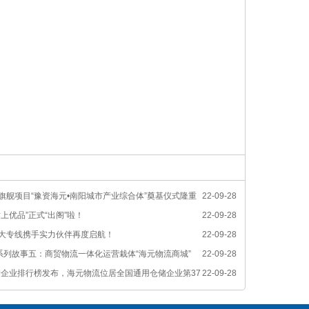
旗舰项目“豫资海元•南阳城市产业综合体”奠基仪式隆重
22-09-28
上优品”正式“出阁”啦！
22-09-28
大专线携手实力伙伴再度启航！
22-09-28
”系列故事五：商贸物流一体化运营栽体“海元物流商城”
22-09-28
仓储企业排行榜发布，海元物流位居全国通用仓储企业第37
22-09-28
储企业第19名