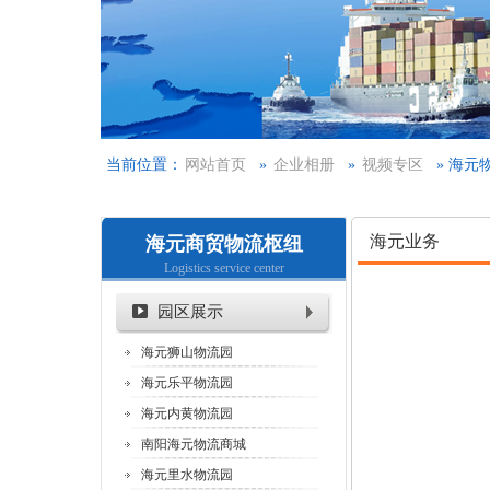
当前位置：
网站首页
»
企业相册
»
视频专区
» 海元
海元业务
海元商贸物流枢纽
Logistics service center
园区展示
海元狮山物流园
海元乐平物流园
海元内黄物流园
南阳海元物流商城
海元里水物流园